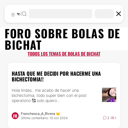
|
FORO SOBRE
BOLAS DE
BICHAT
TODOS LOS TEMAS DE BOLAS DE BICHAT
HASTA QUE ME DECIDI POR HACERME UNA
BICHECTOMIA!!
Hola lindas.. me acabo de hacer una
bichectomia, todo super bien con el post
operatorio 🥰 solo quiero...
Franchesca_A_Rivera
FR
Último comentario: 10 oct 2024
3
1