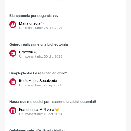
Bichectomia por segunda vez
MariaIgnacia44
MA
Últ. comentario: 28 oct 2021
Quiero realizarme una bichectomía
Grace9078
GR
Últ. comentario: 30 dic 2023
Dimpleplastia La realizan en chile?
RocioMujicaSepulveda
RO
Últ. comentario: 7 may 2021
Hasta que me decidi por hacerme una bichectomia!!
Franchesca_A_Rivera
FR
Últ. comentario: 10 oct 2024
Opiniones sobre Dr. Erwin Molina