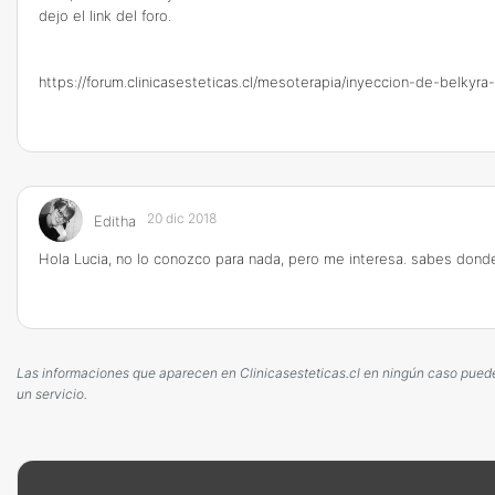
dejo el link del foro.
https://forum.clinicasesteticas.cl/mesoterapia/inyeccion-de-belkyr
20 dic 2018
Editha
Hola Lucia, no lo conozco para nada, pero me interesa. sabes donde 
Las informaciones que aparecen en Clinicasesteticas.cl en ningún caso pueden 
un servicio.