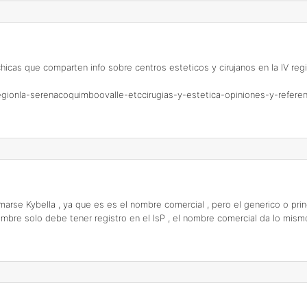
hicas que comparten info sobre centros esteticos y cirujanos en la IV regió
v-regionla-serenacoquimboovalle-etccirugias-y-estetica-opiniones-y-refer
rse Kybella , ya que es es el nombre comercial , pero el generico o prin
bre solo debe tener registro en el IsP , el nombre comercial da lo mismo 