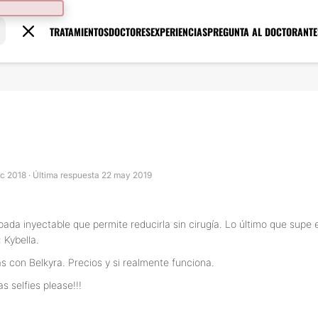
TRATAMIENTOS
DOCTORES
EXPERIENCIAS
PREGUNTA AL DOCTOR
ANTE
ic 2018 · Última respuesta 22 may 2019
ada inyectable que permite reducirla sin cirugía. Lo último que supe
 Kybella.
as con Belkyra. Precios y si realmente funciona.
s selfies please!!!