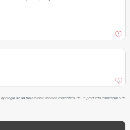
2
0
ce apología de un tratamiento médico específico, de un producto comercial o de