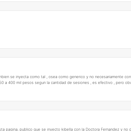
ambien se inyecta como tal , osea como generico y no necesariamente con
350 a 400 mil pesos segun la cantidad de sesiones , es efectivo , pero o
sta pagina, publico que se inyecto kibella con la Doctora Fernandez y no 