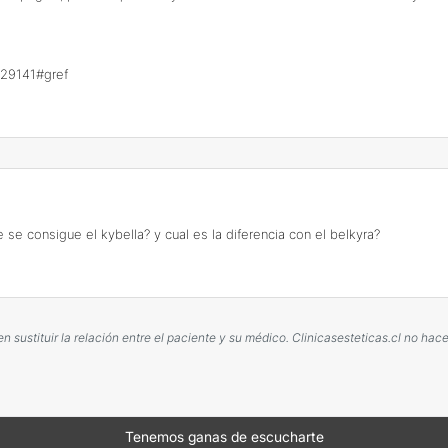
a-29141#gref
se consigue el kybella? y cual es la diferencia con el belkyra?
sustituir la relación entre el paciente y su médico. Clinicasesteticas.cl no ha
Tenemos ganas de escucharte