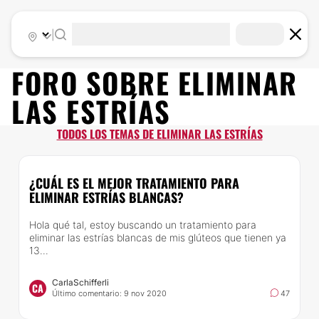
|
FORO SOBRE
ELIMINAR
LAS ESTRÍAS
TODOS LOS TEMAS DE ELIMINAR LAS ESTRÍAS
¿CUÁL ES EL MEJOR TRATAMIENTO PARA
ELIMINAR ESTRÍAS BLANCAS?
Hola qué tal, estoy buscando un tratamiento para
eliminar las estrías blancas de mis glúteos que tienen ya
13...
CarlaSchifferli
CA
Último comentario: 9 nov 2020
47