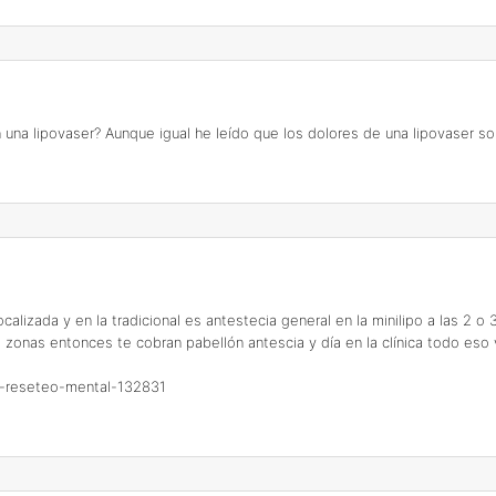
a lipovaser? Aunque igual he leído que los dolores de una lipovaser son
ocalizada y en la tradicional es antestecia general en la minilipo a las 2 
s zonas entonces te cobran pabellón antescia y día en la clínica todo es
-mi-reseteo-mental-132831