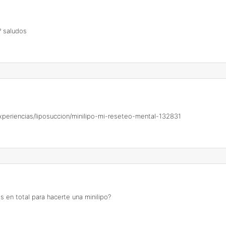
? saludos
/experiencias/liposuccion/minilipo-mi-reseteo-mental-132831
 en total para hacerte una minilipo?