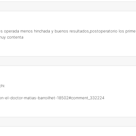
 mes operada menos hinchada y buenos resultados,postoperatorio los prim
 muy contenta
hi:
as-con-el-doctor-matias-barroilhet-18502#comment_332224