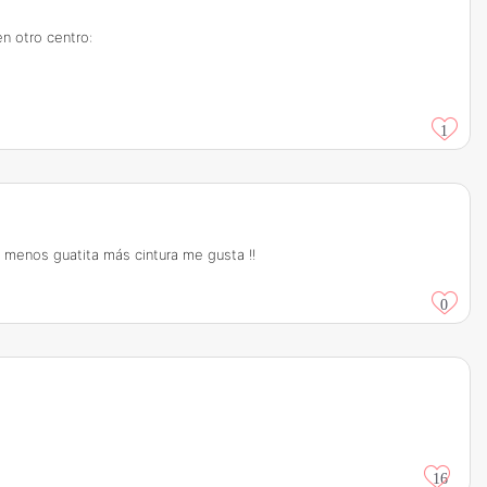
en otro centro:
1
o menos guatita más cintura me gusta !!
0
16