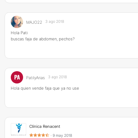
3 ago 2018
MAJO22
Hola Pati
buscas faja de abdomen, pechos?
PA
3 ago 2018
PatilyArias
Hola quien vende faja que ya no use
Clínica Renacent
·
9 may 2018