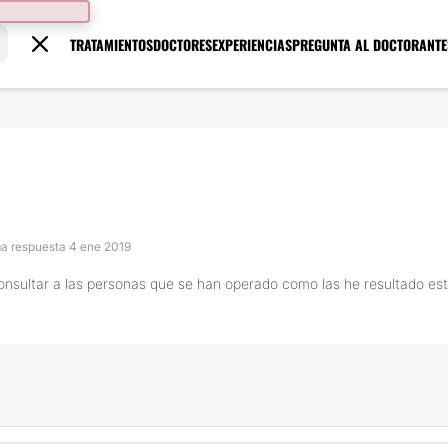
TRATAMIENTOS
DOCTORES
EXPERIENCIAS
PREGUNTA AL DOCTOR
ANTE
ma respuesta 4 ene 2019
 consultar a las personas que se han operado como las he resultado es