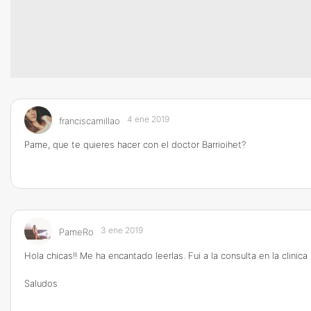
4 ene 2019
franciscamillao
Pame, que te quieres hacer con el doctor Barrioihet?
3 ene 2019
PameRo
Hola chicas!! Me ha encantado leerlas. Fui a la consulta en la clini
Saludos