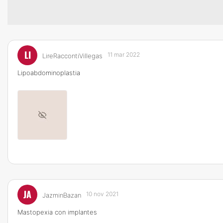
LI
11 mar 2022
LireRaccontiVillegas
Lipoabdominoplastia
JA
10 nov 2021
JazminBazan
Mastopexia con implantes