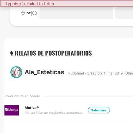
TypeError: Failed to fetch
|
👩RELATOS DE POSTOPERATORIOS
Ale_Esteticas
Pudahuel · Creación: 11 mar 2019 · Últ
Producto relacionado
Motiva®
Saber más
Marca líder en implantes mamarios