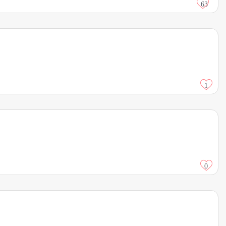
63
1
0