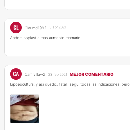
CL
3 abr 2021
Claumd1982
Abdominoplastia mas aumento mamario
CA
MEJOR COMENTARIO
Camivillaw2
23 feb 2021
Lipoescultura, y asi quedo.. fatal.. segui todas las indicaciones, pero