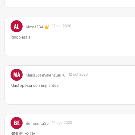
AL
12 oct 2020
Alice1234
Rinoplastia
MA
12 oct 2020
MariaJoseValenzuel10
Mastopexia con implantes
BE
17 ago 2020
Bernardita35
RINOPLASTIA