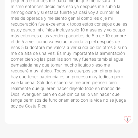
pequeña entonces me daba miedo que me pasará lo
mismo entonces decidimos eso ya después me subió la
hemoglobina y si estaba fuerte ya casí voy a cumplir el
mes de operada y me siento genial como les dije mi
recuperación fue excelente x todos estos consejos que les
estoy dando mi clínica incluye solo 10 masajes y yo ocupo
más entonces ellos venden paquetes de 5 o de 10 compre
el de 5 a ver cómo va evolucionando la piel después de
esos 5 la doctora me valora a ver si ocupo los otros 5 si no
me da alta de una vez. Es muy importante la alimentación
comer bien xq las pastillas son muy fuertes tamb el agua
demasiada hay que tomar mucho líquido x eso me
recuperé muy rápido. Todos los cuerpos son diferentes
hay que tener paciencia es un proceso muy tedioso pero
vale la pena. Saludos espero se mejoren piensen bien
realmente que quieren hacer dejenlo todo en manos de
Dios! Averigüen bien en qué clínica se lo van hacer que
tenga permisos de funcionamiento con la vida no se juega
soy de Costa Rica
1