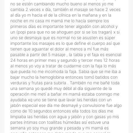
no se estén cambiando mucho bueno al menos yo me
cambia 2 veces x día, también el masaje se hace 2 veces
al día yo m hacia el de la clínica en la mañana y en la
noche en mi casa mi mamá me lo hacía siempre los
primeros días es importante tener algodón con alcohol y
un (popi para que no se ahoguen por si se los tragan) x si
uno se desmaya que es normal no se asusten es súper
importante los masajes es lo que define el cuerpo así que
tienen que aguantar el dolor al menos a mí fue más
pasable a partir del 5 masaje , la tabla y el faja es esencial
24 horas en primer mes y segundo y tercer mes 12 horas
al menos yo voy a tratar de cuidarme con la faja lo más
que pueda no me incomoda la faja. Sabia que se me iba a
bajar mucho la hemoglobina entonces tomó batidos con
verduras y frutas para subirla . También no me bañé toda
una semana yo quedé muy débil al día siguiente de la
operación me metí a bañar mi mamá estaba conmigo me
ayudaba xq uno se tiene que lavar las heridas con un
jabón especial ese día me desmayé y convulsione fue algo
como de 10 segundos entonces ella todos los días me
limpiaba las heridas con agua y jabón y con gasas yo mis
partes íntimas con toallitas húmedas así estuve una
semana yo soy muy grande y pesada y mi mamá es