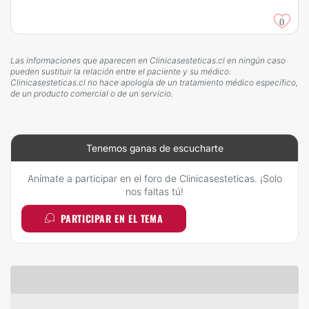
0
Las informaciones que aparecen en Clinicasesteticas.cl en ningún caso
pueden sustituir la relación entre el paciente y su médico.
Clinicasesteticas.cl no hace apología de un tratamiento médico específico,
de un producto comercial o de un servicio.
Tenemos ganas de escucharte
Anímate a participar en el foro de Clinicasesteticas. ¡Solo
nos faltas tú!
PARTICIPAR EN EL TEMA