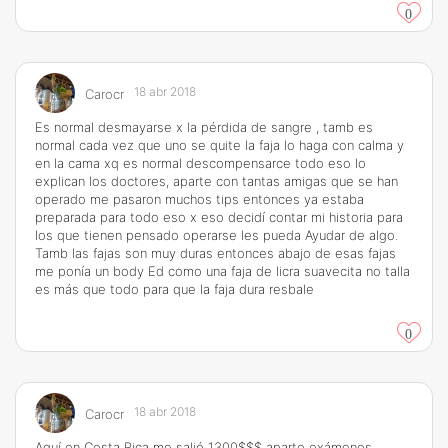
0
18 abr 2018
Carocr
Es normal desmayarse x la pérdida de sangre , tamb es
normal cada vez que uno se quite la faja lo haga con calma y
en la cama xq es normal descompensarce todo eso lo
explican los doctores, aparte con tantas amigas que se han
operado me pasaron muchos tips entonces ya estaba
preparada para todo eso x eso decidí contar mi historia para
los que tienen pensado operarse les pueda Ayudar de algo.
Tamb las fajas son muy duras entonces abajo de esas fajas
me ponía un body Ed como una faja de licra suavecita no talla
es más que todo para que la faja dura resbale
0
18 abr 2018
Carocr
Aquí en Costa Rica me salió 1300$$$ aparte exámenes,