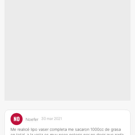
NO
30 mar 2021
Noefer
Me realicé lipo vaser completa me sacaron 1000cc de grasa
en total, a la vista es muy poco notorio por no decir que nada.