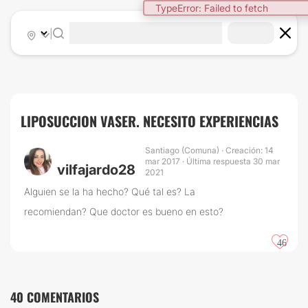
TypeError: Failed to fetch
|
LIPOSUCCION VASER. NECESITO EXPERIENCIAS
Santiago (Comuna) · Creación: 14
mar 2017 · Última respuesta 30 mar
vilfajardo28
2021
Alguien se la ha hecho? Qué tal es? La
recomiendan? Que doctor es bueno en esto?
46
40 COMENTARIOS