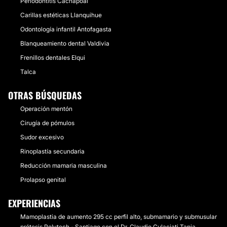
Periodontitis Cachapoal
Carillas estéticas Llanquihue
Odontología infantil Antofagasta
Blanqueamiento dental Valdivia
Frenillos dentales Elqui
Talca
OTRAS BÚSQUEDAS
Operación mentón
Cirugía de pómulos
Sudor excesivo
Rinoplastía secundaria
Reducción mamaria masculina
Prolapso genital
EXPERIENCIAS
Mamoplastia de aumento 295 cc perfil alto, submamario y submusular
prótesis Polytech - Santiago con el Dr. Claudio Culaciati Tapia