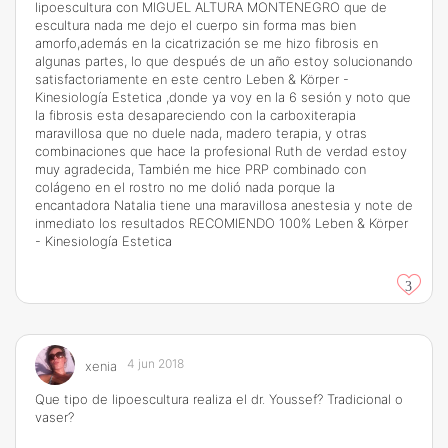
lipoescultura con MIGUEL ALTURA MONTENEGRO que de
escultura nada me dejo el cuerpo sin forma mas bien
amorfo,además en la cicatrización se me hizo fibrosis en
algunas partes, lo que después de un año estoy solucionando
satisfactoriamente en este centro Leben & Körper -
Kinesiología Estetica ,donde ya voy en la 6 sesión y noto que
la fibrosis esta desapareciendo con la carboxiterapia
maravillosa que no duele nada, madero terapia, y otras
combinaciones que hace la profesional Ruth de verdad estoy
muy agradecida, También me hice PRP combinado con
colágeno en el rostro no me dolió nada porque la
encantadora Natalia tiene una maravillosa anestesia y note de
inmediato los resultados RECOMIENDO 100% Leben & Körper
- Kinesiología Estetica
3
4 jun 2018
xenia
Que tipo de lipoescultura realiza el dr. Youssef? Tradicional o
vaser?