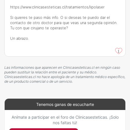
https://www.clinicasesteticas.cl/tratamientos/lipolaser
Si quieres te paso más info. O si deseas te puedo dar el
contacto de otro doctor para que veas una segunda opinión.
Tu con que cirujano te operaste?
Un abrazo.
1
Las informaciones que aparecen en Clinicasesteticas.cl en ningún caso
pueden sustituir la relación entre el paciente y su médico.
Clinicasesteticas.cl no hace apología de un tratamiento médico específico,
de un producto comercial o de un servicio.
Tenemos ganas de escucharte
Anímate a participar en el foro de Clinicasesteticas. ¡Solo
nos faltas tú!