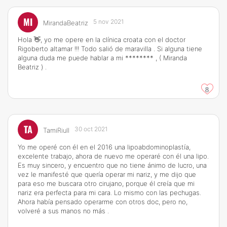
MI
5 nov 2021
MirandaBeatriz
Hola 👋, yo me opere en la clínica croata con el doctor
Rigoberto altamar !!! Todo salió de maravilla . Si alguna tiene
alguna duda me puede hablar a mi ******** , ( Miranda
Beatriz ) .
8
TA
30 oct 2021
TamiRiull
Yo me operé con él en el 2016 una lipoabdominoplastía,
excelente trabajo, ahora de nuevo me operaré con él una lipo.
Es muy sincero, y encuentro que no tiene ánimo de lucro, una
vez le manifesté que quería operar mi nariz, y me dijo que
para eso me buscara otro cirujano, porque él creía que mi
nariz era perfecta para mi cara. Lo mismo con las pechugas.
Ahora había pensado operarme con otros doc, pero no,
volveré a sus manos no más .