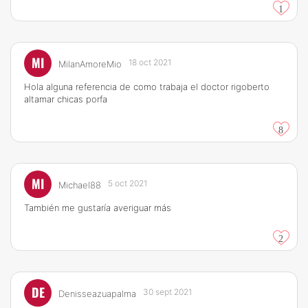
1
MI
18 oct 2021
MilanAmoreMio
Hola alguna referencia de como trabaja el doctor rigoberto
altamar chicas porfa
8
MI
5 oct 2021
Michael88
También me gustaría averiguar más
2
DE
30 sept 2021
Denisseazuapalma