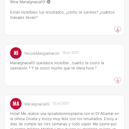
Wow MariaIgnacia10! 😍
Están increíbles tus resultados, ¿cómo te sientes? ¿cuántos
masajes llevas?
8
NI
16 jul 2021
NicoleMangiamarchi
Mariaignacia10 quedaste increíble , cuánto te costo la
operación ? Y te costo mucho que te diera hora ?
9
MA
15 jul 2021
MariaIgnacia10
Hola!! Me realice una lipoabdominoplastia con el Dr Altamar en
la clínica Croata y estoy muy feliz con los resultados. Estoy a
días de cumplir las tres semanas y todo súper. Me opere por