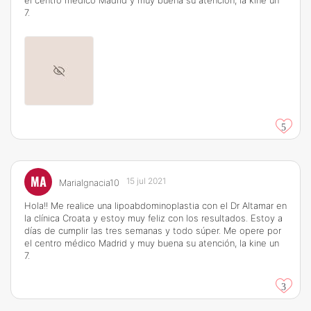
el centro médico Madrid y muy buena su atención, la kine un
7.
5
MA
15 jul 2021
MariaIgnacia10
Hola!! Me realice una lipoabdominoplastia con el Dr Altamar en
la clínica Croata y estoy muy feliz con los resultados. Estoy a
días de cumplir las tres semanas y todo súper. Me opere por
el centro médico Madrid y muy buena su atención, la kine un
7.
3