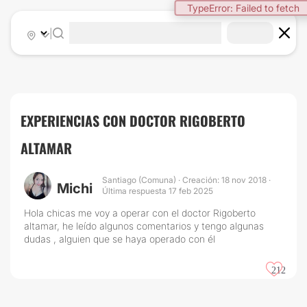
TypeError: Failed to fetch
|
EXPERIENCIAS CON DOCTOR RIGOBERTO
ALTAMAR
Santiago (Comuna) · Creación: 18 nov 2018 ·
Michi
Última respuesta 17 feb 2025
Hola chicas me voy a operar con el doctor Rigoberto
altamar, he leído algunos comentarios y tengo algunas
dudas , alguien que se haya operado con él
212