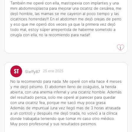
También me operé con ella, mastopexia con implantes y una
mini abdominoplastia para mejorar una cicatriz de cesárea, me
dejó horrible, las mamas se me cayeron al poco tiempo y las
cicatrices horrendas!!! En el abdomen me dejó orejas de perro
y eso que me operó dos veces ya que la primera vez dejó
todo mal, estoy súper arrepentida de haberme sometido a
cirugía con ella, no la recomiendo para nada!!
1
ST
25 ene 2025
Steffy87
No la recomiendo para nada. Me operé con ella hace 4 meses
y me dejó pésimo. El abdomen lleno de coágulos, la herida
abierta, con una anemia infernal y una cicatriz horrible. Además
del resultado penca, solo me operé al parecer para quedar
con una cicatriz fea, porque me sacó muy poca grasa.
Además de impuntual (una vez llegó mas de 3 horas atrasada
a un control) y después me dejó tirada, no volvió a la clínica
donde trabajaba teniendo que tomar mi caso otro médico.
Muy poco profesional y sus resultados pesimos.