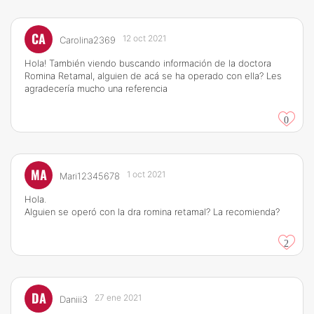
CA
12 oct 2021
Carolina2369
Hola! También viendo buscando información de la doctora
Romina Retamal, alguien de acá se ha operado con ella? Les
agradecería mucho una referencia
0
MA
1 oct 2021
Mari12345678
Hola.
Alguien se operó con la dra romina retamal? La recomienda?
2
DA
27 ene 2021
Daniii3