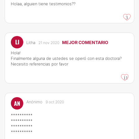
Holaa, alguien tiene testimonios??
3
LI
MEJOR COMENTARIO
Litha
21 nov 2020
Hola!
Finalmente alguna de ustedes se operó con esta doctora?
Necesito referencias por favor
11
AN
Anónimo
9 oct 2020
**********
**********
**********
**********