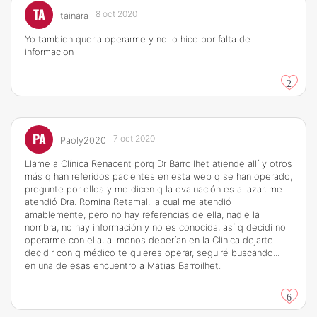
TA
8 oct 2020
tainara
Yo tambien queria operarme y no lo hice por falta de
informacion
2
PA
7 oct 2020
Paoly2020
Llame a Clínica Renacent porq Dr Barroilhet atiende allí y otros
más q han referidos pacientes en esta web q se han operado,
pregunte por ellos y me dicen q la evaluación es al azar, me
atendió Dra. Romina Retamal, la cual me atendió
amablemente, pero no hay referencias de ella, nadie la
nombra, no hay información y no es conocida, así q decidí no
operarme con ella, al menos deberían en la Clinica dejarte
decidir con q médico te quieres operar, seguiré buscando...
en una de esas encuentro a Matias Barroilhet.
6