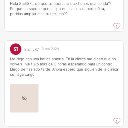
Hola Stefi87… de que te operaste que tienes esa herida??
Porque se supone que la lipo es una canula pequeñita,
podrías ampliar mas tu reclamo??
1
ST
3 oct 2024
Steffy87
Me dejo con una herida abierta. En la clínica me dicen que no
volverá. Me tuvo mas de 3 horas esperando para un control.
Llegó demasiado tarde. Ahora espero que alguien de la clínica
se haga cargo..
1