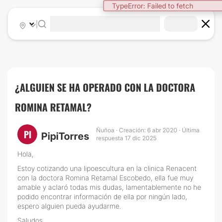
TypeError: Failed to fetch
|
¿ALGUIEN SE HA OPERADO CON LA DOCTORA
ROMINA RETAMAL?
Ñuñoa · Creación: 6 abr 2020 · Última
PI
PipiTorres
respuesta 17 dic 2025
Hola,
Estoy cotizando una lipoescultura en la clinica Renacent
con la doctora Romina Retamal Escobedo, ella fue muy
amable y aclaró todas mis dudas, lamentablemente no he
podido encontrar información de ella por ningún lado,
espero alguien pueda ayudarme.
Saludos