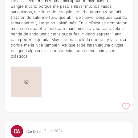
Hola Car18xe, me hizo una mini lipoabdominoplastia.
Sangre mucho porque me paso a llevar muchos vasos
sanguineos, me llene de coagulos en el abdomen y por ahi
trataron de salir, me tuvo que abrir de nuevo. Despues cuando
tenia control y luego no volvió más. En la clínica se demoraron
mucho en que otro medico tomara mi caso y se cerro sola la
herida dejando una cicatriz super fea. Y debo esperar 1 año
para poder mejorarla. Muy irresponsable la doctora y la clínica
donde me la hice también. Asi que si se harán alguna cirugía
busquen alguna clínica reconocida con buenos cirujanos
plásticos.
1
CA
7 oct 2024
Car18xe