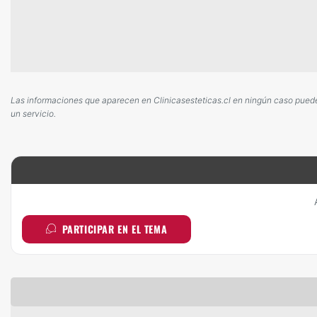
Las informaciones que aparecen en Clinicasesteticas.cl en ningún caso pueden 
un servicio.
PARTICIPAR EN EL TEMA