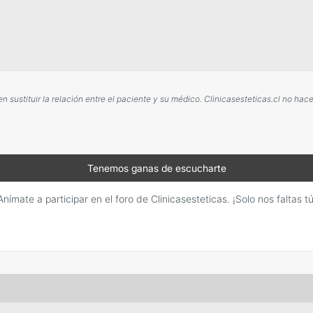
sustituir la relación entre el paciente y su médico. Clinicasesteticas.cl no ha
Tenemos ganas de escucharte
Anímate a participar en el foro de Clinicasesteticas. ¡Solo nos faltas tú