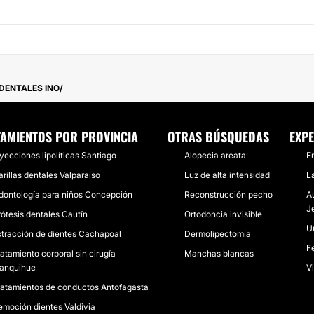
DENTALES INO
TAMIENTOS POR PROVINCIA
OTRAS BÚSQUEDAS
EXPE
nyecciones lipolíticas Santiago
Alopecia areata
En
rillas dentales Valparaíso
Luz de alta intensidad
La
dontología para niños Concepción
Reconstrucción pecho
Au
J
rótesis dentales Cautín
Ortodoncia invisible
U
xtracción de dientes Cachapoal
Dermolipectomía
Fe
atamiento corporal sin cirugía
Manchas blancas
lanquihue
Vi
ratamientos de conductos Antofagasta
emoción dientes Valdivia