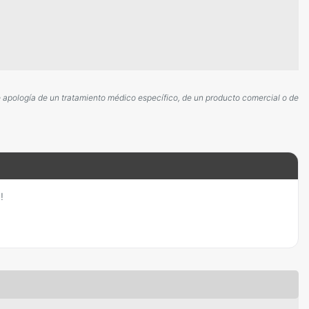
ce apología de un tratamiento médico específico, de un producto comercial o de
!