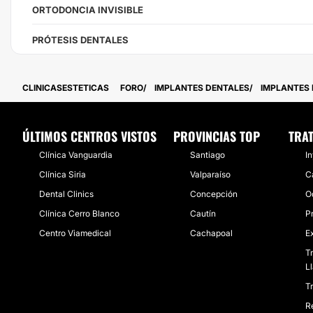
ORTODONCIA INVISIBLE
PRÓTESIS DENTALES
CLINICASESTETICAS
FORO
IMPLANTES DENTALES
IMPLANTES 
ÚLTIMOS CENTROS VISTOS
PROVINCIAS TOP
TRA
Clínica Vanguardia
Santiago
I
Clínica Siria
Valparaíso
Ca
Dental Clinics
Concepción
O
Clínica Cerro Blanco
Cautín
P
Centro Viamedical
Cachapoal
E
Tr
L
T
R