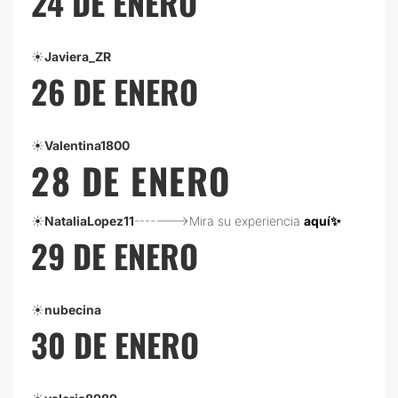
24 DE ENERO
☀️
Javiera_ZR
26 DE ENERO
☀️
Valentina1800
28 DE ENERO
☀️
NataliaLopez11
------->Mira su experiencia
aquí✨
29 DE ENERO
☀️
nubecina
30 DE ENERO