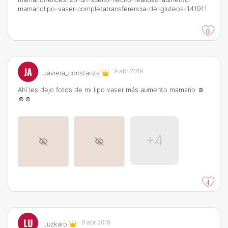
mamariolipo-vaser-completatransferencia-de-gluteos-141911
0
JA
9 abr 2019
Javiera_constanza
Ahí les dejo fotos de mi lipo vaser más aumento mamario ☺️
☺️☺️
+4
4
LU
9 abr 2019
Luzkaro