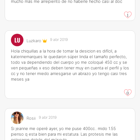
mucho más me arrepiento de no haberle hecho casi al doc
1
LU
9 abr 2019
Luzkaro
Hola chiquillas a la hora de tomar la desicion es difícil, a
katerinemarques le quedaron súper linda el tamaño perfecto,
todo va dependiendo del cuerpo yo me coloqué 450 cc y se
ven pequeñas x eso deben tener muy en cuenta el perfil y los
cc y no tener miedo arriesgarse un abrazo yo tengo casi tres
meses ya
0
9 abr 2019
Rosii
Si jeanne me operé ayer, yo me puse 400cc.. mido 1.55
pienso q esta bien para mi estatura. Las protesis me las
colocaron detrás del músculo.