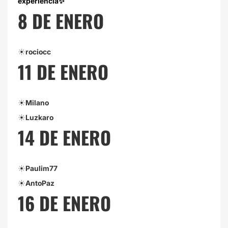
experiencia✨
8 DE ENERO
☀️
rociocc
11 DE ENERO
☀️
Milano
☀️
Luzkaro
14 DE ENERO
☀️
Paulim77
☀️
AntoPaz
16 DE ENERO