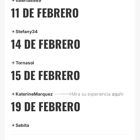
☀️
valeria8989
11 DE FEBRERO
☀️
Stefany34
14 DE FEBRERO
☀️
Tornasol
15 DE FEBRERO
☀️
KaterineMarquez
------>Mira su experiencia
aquí✨
19 DE FEBRERO
☀️
Sebita