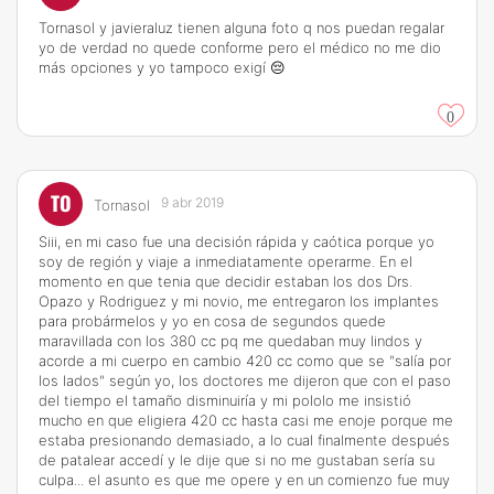
Tornasol y javieraluz tienen alguna foto q nos puedan regalar
yo de verdad no quede conforme pero el médico no me dio
más opciones y yo tampoco exigí 😔
0
TO
9 abr 2019
Tornasol
Siii, en mi caso fue una decisión rápida y caótica porque yo
soy de región y viaje a inmediatamente operarme. En el
momento en que tenia que decidir estaban los dos Drs.
Opazo y Rodriguez y mi novio, me entregaron los implantes
para probármelos y yo en cosa de segundos quede
maravillada con los 380 cc pq me quedaban muy lindos y
acorde a mi cuerpo en cambio 420 cc como que se "salía por
los lados" según yo, los doctores me dijeron que con el paso
del tiempo el tamaño disminuiría y mi pololo me insistió
mucho en que eligiera 420 cc hasta casi me enoje porque me
estaba presionando demasiado, a lo cual finalmente después
de patalear accedí y le dije que si no me gustaban sería su
culpa... el asunto es que me opere y en un comienzo fue muy