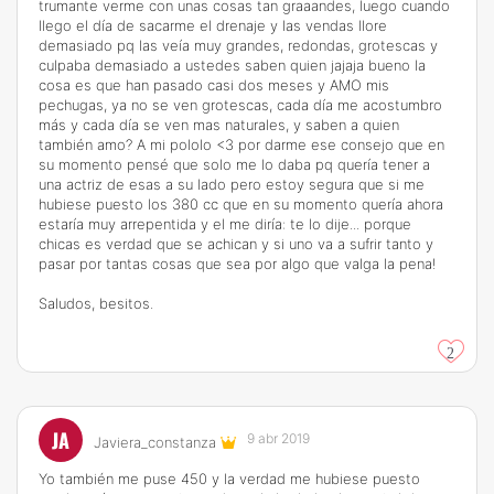
trumante verme con unas cosas tan graaandes, luego cuando
llego el día de sacarme el drenaje y las vendas llore
demasiado pq las veía muy grandes, redondas, grotescas y
culpaba demasiado a ustedes saben quien jajaja bueno la
cosa es que han pasado casi dos meses y AMO mis
pechugas, ya no se ven grotescas, cada día me acostumbro
más y cada día se ven mas naturales, y saben a quien
también amo? A mi pololo <3 por darme ese consejo que en
su momento pensé que solo me lo daba pq quería tener a
una actriz de esas a su lado pero estoy segura que si me
hubiese puesto los 380 cc que en su momento quería ahora
estaría muy arrepentida y el me diría: te lo dije... porque
chicas es verdad que se achican y si uno va a sufrir tanto y
pasar por tantas cosas que sea por algo que valga la pena!
Saludos, besitos.
2
JA
9 abr 2019
Javiera_constanza
Yo también me puse 450 y la verdad me hubiese puesto