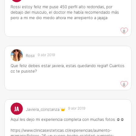
Rossi estoy feliz me puse 450 perfil alto redondas, por
debajo del musculo, el doctor me había recomendado más
pero a mi me dio miedo ahora me arrepiento a jajajja
0
9 abr 2019
Rosii
Que feliz debes estar javiera, estas quedando regia!! Cuantos
cc te pusiste?
0
JA
9 abr 2019
Javiera_constanza
Aquí les dejo mi experiencia completa con muchas fotos ☺️☺️
https://www.clinicasesteticas.cl/experiencias/aumento-
mamario/felices-26-un-sueno-hecho-realidad-aumento-