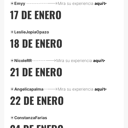
☀️
Emyy
--------------->Mira su experiencia
aquí✨
17 DE ENERO
☀️
LeslieJopiaOpazo
18 DE ENERO
☀️
NicoleRR
----------->Mira su experiencia
aquí✨
21 DE ENERO
☀️
Angelicapalma
----->Mira su experiencia
aquí✨
22 DE ENERO
☀️
ConstanzaFarias