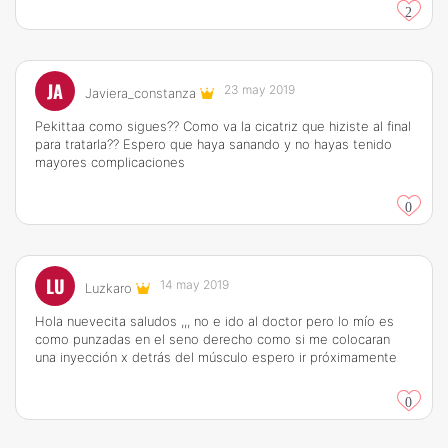
2
JA
23 may 2019
Javiera_constanza
Pekittaa como sigues?? Como va la cicatriz que hiziste al final
para tratarla?? Espero que haya sanando y no hayas tenido
mayores complicaciones
0
LU
14 may 2019
Luzkaro
Hola nuevecita saludos ,,, no e ido al doctor pero lo mío es
como punzadas en el seno derecho como si me colocaran
una inyección x detrás del músculo espero ir próximamente
0