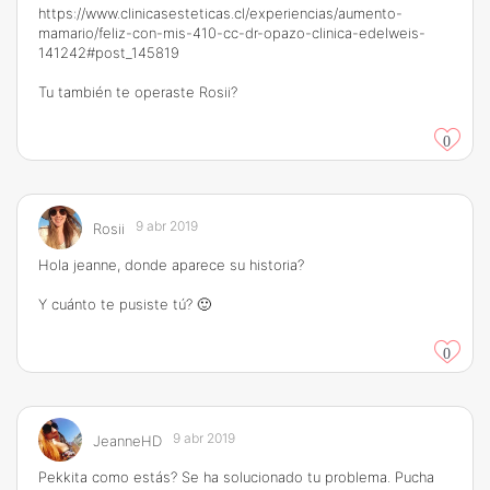
https://www.clinicasesteticas.cl/experiencias/aumento-
mamario/feliz-con-mis-410-cc-dr-opazo-clinica-edelweis-
141242#post_145819
Tu también te operaste Rosii?
0
9 abr 2019
Rosii
Hola jeanne, donde aparece su historia?
Y cuánto te pusiste tú? 🙂
0
9 abr 2019
JeanneHD
Pekkita como estás? Se ha solucionado tu problema. Pucha