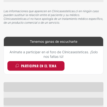
Las informaciones que aparecen en Clinicasesteticas.cl en ningún caso
pueden sustituir la relación entre el paciente y su médico.
Clinicasesteticas.cl no hace apología de un tratamiento médico específico,
de un producto comercial o de un servicio.
Tenemos ganas de escucharte
Anímate a participar en el foro de Clinicasesteticas. ¡Solo
nos faltas tú!
PARTICIPAR EN EL TEMA