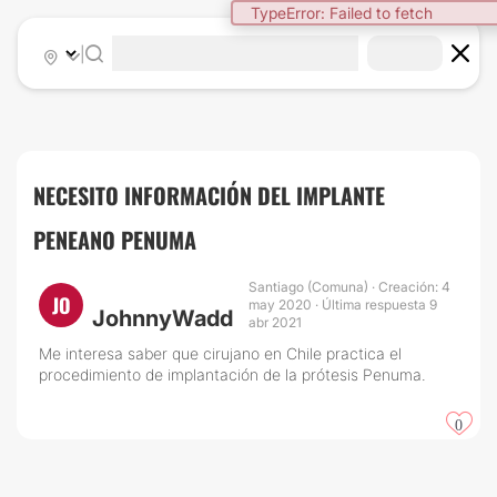
TypeError: Failed to fetch
|
NECESITO INFORMACIÓN DEL IMPLANTE
PENEANO PENUMA
Santiago (Comuna) · Creación: 4
JO
may 2020 · Última respuesta 9
JohnnyWadd
abr 2021
Me interesa saber que cirujano en Chile practica el
procedimiento de implantación de la prótesis Penuma.
0